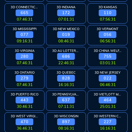
3D CONNECTICUT
3D INDIANA
3D KANSAS
665
172
110
07:46:30
07:01:30
07:56:30
3D MISSISSIPPI
3D NEW MEXICO
3D VERMONT
077
019
056
09:16:30
08:46:30
06:56:30
3D VIRGINIA
3D AU LOTTERYWEST
3D CHINA WELFARE
280
686
755
07:46:30
22:46:30
03:01:30
3D ONTARIO
3D QUEBEC
3D NEW JERSEY
279
828
022
07:46:30
16:16:30
06:46:30
3D PUERTO RICO
3D PENNSYLVANIA
3D VIETLOTT MAX
443
637
464
30:46:30
07:11:30
25:01:30
3D WEST VIRGINIA
3D WISCONSIN
3D WESTERN CAN
470
897
227
36:46:30
08:16:30
16:16:30