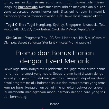
tahun, memastikan sistem yang aman dan diawasi oleh lisensi
langsung
bmm testlabs
. Komitmen kami adalah menyediakan hiburan
yang terpercaya, bukan hanya janji. Situs online resmi ini memiliki
berbagai game permainan favorit di Link DewaTogel menyediakan :
- Togel Online :
Togel Hongkong, Sydney, Singapore, Jowopools, Toto
Macau (4D, 3D, 2D, Colok Bebas, Colok Jitu, As/kop, Kepala/Ekor.)
- Slot Online :
Pragmatic Play, PG Soft, Habanero, Idn Slot. (Gates of
Olympus, Sweet Bonanza, Starlight Princess, Mahjongways.)
Promo dan Bonus Harian
dengan Event Menarik
DewaTogel tidak hanya fokus pada fitur, tapi juga memberikan bonus
harian dan promosi yang nyata. Setiap promo kami disusun dengan
syarat yang jelas dan tidak menyesatkan. Pengguna dapat membaca
detail program melalui halaman khusus dan menu promosi yang terus
kami perbarui. Pengalaman pemain menunjukkan bahwa bonus event
ini membantu meningkatkan modal bermain dengan cara yang fair
dan berimbang.
License :