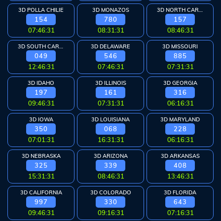
3D POLLA CHILIE
3D MONAZOS
3D NORTH CAROLINA
154
780
157
07:46:30
08:31:30
08:46:30
3D SOUTH CAROLINA
3D DELAWARE
3D MISSOURI
049
546
885
12:46:30
07:46:30
07:31:30
3D IDAHO
3D ILLINOIS
3D GEORGIA
197
161
316
09:46:30
07:31:30
06:16:30
3D IOWA
3D LOUISIANA
3D MARYLAND
350
068
228
07:01:30
16:31:30
06:16:30
3D NEBRASKA
3D ARIZONA
3D ARKANSAS
325
339
408
15:31:30
08:46:30
13:46:30
3D CALIFORNIA
3D COLORADO
3D FLORIDA
997
330
643
09:46:30
09:16:30
07:16:30