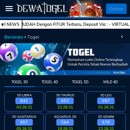
SELAMAT DATANG
Daftar
MUDAH Dengan FITUR Terbaru, Deposit Via : - VIRTUAL ACCOUNT - 
NEWS
Beranda
Beranda
Togel
Daftar
Togel
Live
Casino
TOGEL 3D
TOGEL 4D
TOGEL 5D
WILD 4D
Slot
Games
3D LIBRA
3D TAURUS
3D LEO
841
853
097
Esports
PROMO
03:26:30
22:26:30
01:26:30
Bola
3D SAGITARIUS
AQUARIUS 3D
3D GEMINI
857
564
578
05:26:30
19:26:30
23:26:30