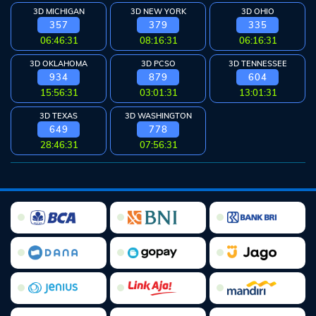
3D MICHIGAN
3D NEW YORK
3D OHIO
357
379
335
06:46:30
08:16:30
06:16:30
3D OKLAHOMA
3D PCSO
3D TENNESSEE
934
879
604
15:56:30
03:01:30
13:01:30
3D TEXAS
3D WASHINGTON
649
778
28:46:30
07:56:30