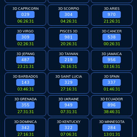
Arcade
3D CAPRICORN
3D SCORPIO
3D ARIES
Deposit
029
304
970
06:26:30
04:26:30
21:26:30
History
3D VIRGO
PISCES 3D
3D CANCER
309
981
538
Referral
02:26:30
20:26:30
00:26:30
3D JEPANG
3D TAIWAN
3D JAMAICA
Promosi
487
219
956
23:21:30
26:16:30
03:16:30
3D BARBADOS
3D SAINT LUCIA
3D SPAIN
143
329
337
Hubungi
03:46:30
27:16:30
01:46:30
Kami
3D GRENADA
3D UKRAINE
3D ECUADOR
Download
355
949
896
27:31:30
07:31:30
38:46:30
6 ©
3D DOMINICA
3D KENTUCKY
3D MINNESOTA
WATOGEL
342
322
284
right
27:16:30
07:06:30
13:01:30
erved